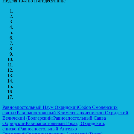
Неделя 10-я по Пятидесятнице
Равноапостольный Наум Охридский
Собор Смоленских
святых
Равноапостольный Климент, архиепископ Охридский,
Величский (Болгарский)
Равноапостольный Савва
Охридский
Равноапостольный Горазд Охридский,
епископ
Равноапостольный Ангеляр