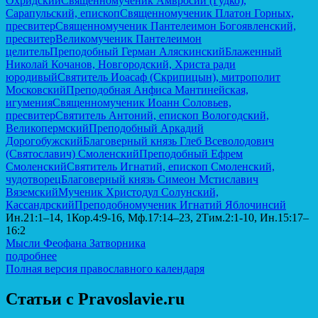
Охридский
Священномученик Амвросий (Гудко),
Сарапульский, епископ
Священномученик Платон Горных,
пресвитер
Священномученик Пантелеимон Богоявленский,
пресвитер
Великомученик Пантелеимон
целитель
Преподобный Герман Аляскинский
Блаженный
Николай Кочанов, Новгородский, Христа ради
юродивый
Святитель Иоасаф (Скрипицын), митрополит
Московский
Преподобная Анфиса Мантинейская,
игумения
Священномученик Иоанн Соловьев,
пресвитер
Святитель Антоний, епископ Вологодский,
Великопермский
Преподобный Аркадий
Дорогобужский
Благоверный князь Глеб Всеволодович
(Святославич) Смоленский
Преподобный Ефрем
Смоленский
Святитель Игнатий, епископ Смоленский,
чудотворец
Благоверный князь Симеон Мстиславич
Вяземский
Мученик Христодул Солунский,
Кассандрский
Преподобномученик Игнатий Яблочинсий
Ин.21:1–14, 1Кор.4:9-16, Мф.17:14–23, 2Тим.2:1-10, Ин.15:17–
16:2
Мысли Феофана Затворника
подробнее
Полная версия православного календаря
Статьи с Pravoslavie.ru