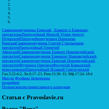
Священномученики Ермолай , Ермипп и Ермократ,
пресвитеры
Преподобный Моисей Угрин (венгр),
Печерский
Преподобномученица Параскева
Римская
Священномученик Сергий Стрельников,
пресвитер
Преподобный Геронтий
Афонский
Священномученик Ермипп Никомидийский,
пресвитер
Священномученик Ермократ Никомидийский,
пресвитер
Священномученик Ермолай Никомидийский,
пресвитер
Мученица Ореозила
Феодосий Кавказский,
иеросхимонах
Преподобный Исаакий Святогорский
Гал.5:22-6:2, Лк.6:17–23, Рим.15:30–33, Мф.17:24–18:4
Мысли Феофана Затворника
подробнее
Полная версия православного календаря
Статьи с Pravoslavie.ru
Радио "Вера"