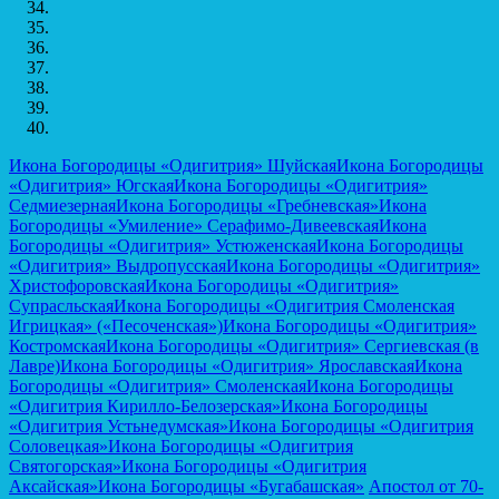
Икона Богородицы «Одигитрия» Шуйская
Икона Богородицы
«Одигитрия» Югская
Икона Богородицы «Одигитрия»
Седмиезерная
Икона Богородицы «Гребневская»
Икона
Богородицы «Умиление» Серафимо-Дивеевская
Икона
Богородицы «Одигитрия» Устюженская
Икона Богородицы
«Одигитрия» Выдропусская
Икона Богородицы «Одигитрия»
Христофоровская
Икона Богородицы «Одигитрия»
Супрасльская
Икона Богородицы «Одигитрия Смоленская
Игрицкая» («Песоченская»)
Икона Богородицы «Одигитрия»
Костромская
Икона Богородицы «Одигитрия» Сергиевская (в
Лавре)
Икона Богородицы «Одигитрия» Ярославская
Икона
Богородицы «Одигитрия» Смоленская
Икона Богородицы
«Одигитрия Кирилло-Белозерская»
Икона Богородицы
«Одигитрия Устьнедумская»
Икона Богородицы «Одигитрия
Соловецкая»
Икона Богородицы «Одигитрия
Святогорская»
Икона Богородицы «Одигитрия
Аксайская»
Икона Богородицы «Бугабашская»
Апостол от 70-