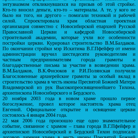
энтузиазмом откликнувшихся на призыв об этой стройке.
Кто-то вносил деньги, кто-то – материалы. А те, у кого не
было ни того, ни другого – помогали техникой и рабочей
силой. Спроектировала храм областная проектная
организация совместно с Новосибирской епархией Русской
Православной Церкви и кафедрой Новосибирской
строительной академии, которые учли все особенности
постройки церкви. Курировал строительство В.М.Балдаков.
По окончании стройки мэр Искитима В.Г.Пфейфер от имени
администрации вручил шестидесяти руководителям и
частным предпринимателям города грамоты и
благодарственные письма за участие в возведении храма.
В.М.Балдаков, В.К.Фисюков и Р.И.Полянская получили
Благословенные архиерейские грамоты за особый вклад в
строительство храма в честь иконы Пресвятой Божией Матери
Владимирской из рук Высокопреосвященнейшего Тихона,
архиепископа Новосибирского и Бердского.
20 ноября 2003 года в новом храме прошло первое
богослужение, провел которое настоятель храма отец
Евгений. Официальное открытие и освящение церкви
состоялось 4 января 2004 года.
22 мая 2006 года произошло еще одно знаменательное
событие, связанное с храмом – глава города В.Г.Пфейфер и
архиепископ Новосибирский и Бердский Тихон подписали
договор дарения храма в честь иконы Пресвятой Божией