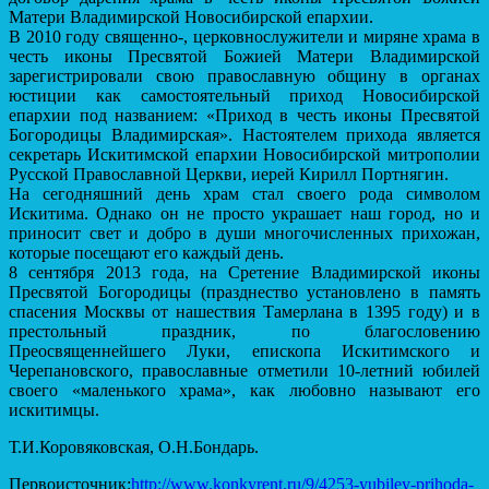
Матери Владимирской Новосибирской епархии.
В 2010 году священно-, церковнослужители и миряне храма в
честь иконы Пресвятой Божией Матери Владимирской
зарегистрировали свою православную общину в органах
юстиции как самостоятельный приход Новосибирской
епархии под названием: «Приход в честь иконы Пресвятой
Богородицы Владимирская». Настоятелем прихода является
секретарь Искитимской епархии Новосибирской митрополии
Русской Православной Церкви, иерей Кирилл Портнягин.
На сегодняшний день храм стал своего рода символом
Искитима. Однако он не просто украшает наш город, но и
приносит свет и добро в души многочисленных прихожан,
которые посещают его каждый день.
8 сентября 2013 года, на Сретение Владимирской иконы
Пресвятой Богородицы (празднество установлено в память
спасения Москвы от нашествия Тамерлана в 1395 году) и в
престольный праздник, по благословению
Преосвященнейшего Луки, епископа Искитимского и
Черепановского, православные отметили 10-летний юбилей
своего «маленького храма», как любовно называют его
искитимцы.
Т.И.Коровяковская, О.Н.Бондарь.
Первоисточник:
http://www.konkyrent.ru/9/4253-yubiley-prihoda-