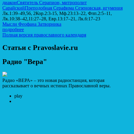
диакон
Святитель Серапион, митрополит
Сарайский
Преподобная Серафима Сезеновская, игумения
Лк.1:39–49,56, 2Кор.2:3-15, Мф.23:13–22, Флп.2:5–11,
Лк.10:38–42,11:27–28, Евр.13:17–21, Лк.6:17–23
Мысли Феофана Затворника
подробнее
Полная версия православного календаря
Статьи с Pravoslavie.ru
Радио "Вера"
Радио «ВЕРА» – это новая радиостанция, которая
рассказывает о вечных истинах Православной веры.
play