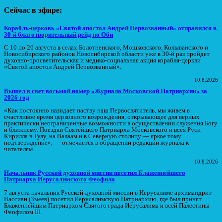
Сейчас в эфире:
Корабль-церковь «Святой апостол Андрей Первозванный» отправился в
30-й благотворительный рейд по Оби
С 10 по 26 августа в селах Болотненского, Мошковского, Колыванского и
Новосибирского районов Новосибирской области уже в 30-й раз пройдет
духовно-просветительская и медико-социальная акция корабля-церкви
«Святой апостол Андрей Первозванный».
10.8.2026
Вышел в свет восьмой номер «Журнала Московской Патриархии» за
2026 год
«Как постоянно назидает паству наш Первосвятитель, мы живем в
счастливое время церковного возрождения, открывающее для верных
практически неограниченные возможности в осуществлении служения Богу
и ближнему. Поездки Святейшего Патриарха Московского и всея Руси
Кирилла в Тулу, на Валаам и в Северную столицу — яркое тому
подтверждение», — отмечается в обращении редакции журнала к
читателям.
10.8.2026
Начальник Русской духовной миссии посетил Блаженнейшего
Патриарха Иерусалимского Феофила
7 августа начальник Русской духовной миссии в Иерусалиме архимандрит
Вассиан (Змеев) посетил Иерусалимскую Патриархию, где был принят
Блаженнейшим Патриархом Святого града Иерусалима и всей Палестины
Феофилом III.