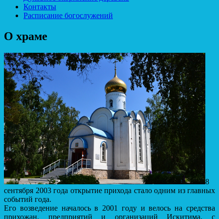
Контакты
Расписание богослужений
О храме
8
сентября 2003 года открытие прихода стало одним из главных
событий года.
Его возведение началось в 2001 году и велось на средства
прихожан, предприятий и организаций Искитима, с