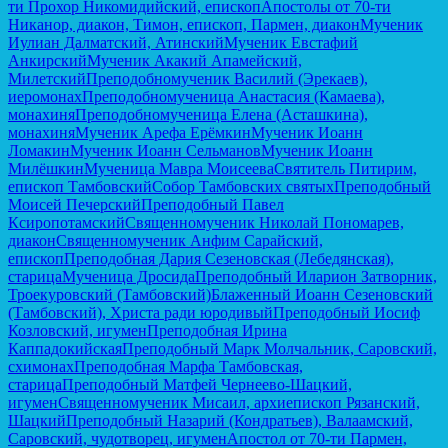
ти Прохор Никомидийский, епископ
Апостолы от 70-ти
Никанор, диакон, Тимон, епископ, Пармен, диакон
Мученик
Иулиан Далматский, Атинский
Мученик Евстафий
Анкирский
Мученик Акакий Апамейский,
Милетский
Преподобномученик Василий (Эрекаев),
иеромонах
Преподобномученица Анастасия (Камаева),
монахиня
Преподобномученица Елена (Асташкина),
монахиня
Мученик Арефа Ерёмкин
Мученик Иоанн
Ломакин
Мученик Иоанн Сельманов
Мученик Иоанн
Милёшкин
Мученица Мавра Моисеева
Святитель Питирим,
епископ Тамбовский
Собор Тамбовских святых
Преподобный
Моисей Печерский
Преподобный Павел
Ксиропотамский
Священномученик Николай Пономарев,
диакон
Священномученик Анфим Сарайский,
епископ
Преподобная Дария Сезеновская (Лебедянская),
старица
Мученица Дросида
Преподобный Иларион Затворник,
Троекуровский (Тамбовский)
Блаженный Иоанн Сезеновский
(Тамбовский), Христа ради юродивый
Преподобный Иосиф
Козловский, игумен
Преподобная Ирина
Каппадокийская
Преподобный Марк Молчальник, Саровский,
схимонах
Преподобная Марфа Тамбовская,
старица
Преподобный Матфей Чернеево-Шацкий,
игумен
Священномученик Мисаил, архиепископ Рязанский,
Шацкий
Преподобный Назарий (Кондратьев), Валаамский,
Саровский, чудотворец, игумен
Апостол от 70-ти Пармен,